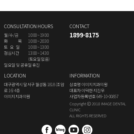
CONSULTATION HOURS
CONTACT
1899-8175
월/수/금
10:00 ~ 19:00
화 목
10:00 ~ 20:30
토 요 일
10:00 ~ 13:00
점심시간
13:00 ~ 14:30
(토요일 없음)
일요일 및 공휴일 휴진
LOCATION
INFORMATION
대구광역시 달서구 월성동 1818 (조암
상호명 이미지치과의원
로 16) 4층
대표자 이덕현·지진우
이미지치과의원
사업자등록번호 649-10-00857
Copyright ⓒ 2018 IMAGE DENTAL
CLINIC
ALL RIGHTS RESERVED