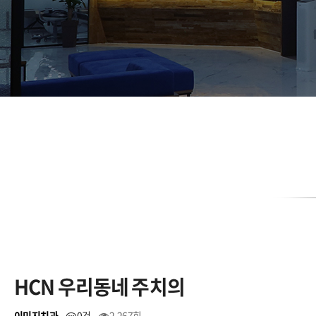
HCN 우리동네 주치의
이미지치과
0건
2,267회